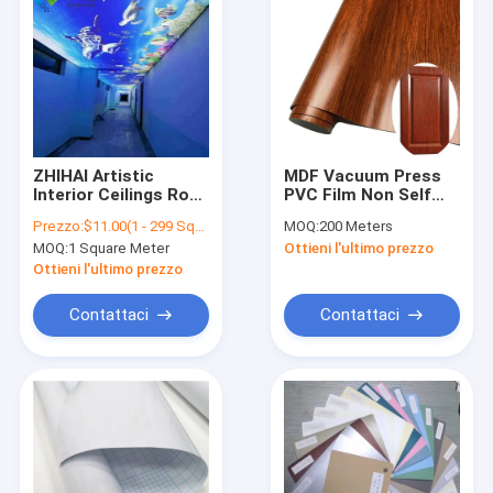
ZHIHAI Artistic
MDF Vacuum Press
Interior Ceilings Roof
PVC Film Non Self
Sky 3d Print PVC
Adhesive Wooden
Prezzo:
$11.00(1 - 299 Square Meters) $10.00(300 - 599 Square Meters) $9.00(>=600 Square Meters)
MOQ:
200 Meters
Stretch Ceiling Film
Grain
MOQ:
1 Square Meter
Ottieni l'ultimo prezzo
Ottieni l'ultimo prezzo
Contattaci
Contattaci
Casa
prodotti
Chi siamo