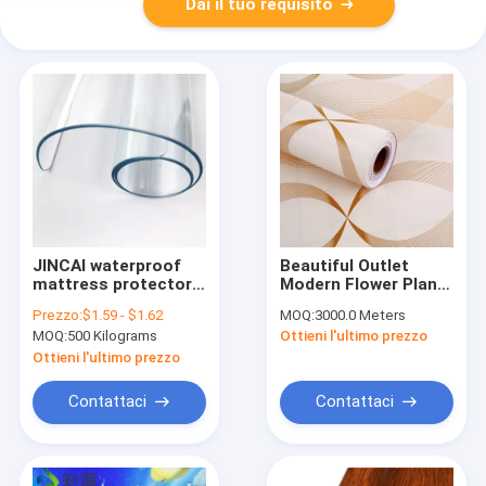
Dai il tuo requisito
JINCAI waterproof
Beautiful Outlet
mattress protector
Modern Flower Plant
transparent soft pvc
PVC Self Adhesive
Prezzo:
$1.59 - $1.62
MOQ:
3000.0 Meters
foil pvc mattress
Wallpaper for
MOQ:
500 Kilograms
Ottieni l'ultimo prezzo
film super clear
Bedroom or Home
plastic film
Decoration
Ottieni l'ultimo prezzo
Contattaci
Contattaci