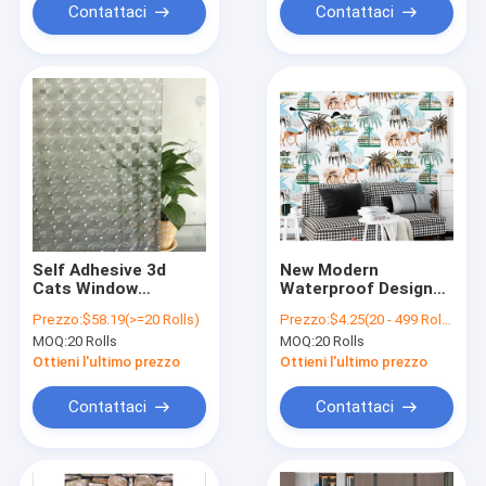
Contattaci
Contattaci
Self Adhesive 3d
New Modern
Cats Window
Waterproof Design
Decoration PVC Film
3d Moistureproof
Prezzo:
$58.19(>=20 Rolls)
Prezzo:
$4.25(20 - 499 Rolls) $3.98(500 - 1999 Rolls) $3.85(2000 - 7999 Rolls) $3.65(>=8000 Rolls)
Paper Backed PVC
MOQ:
20 Rolls
MOQ:
20 Rolls
Wallcovering Home
Decoration
Ottieni l'ultimo prezzo
Ottieni l'ultimo prezzo
Contattaci
Contattaci