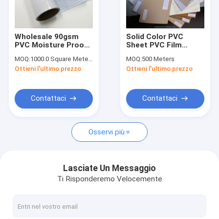
Contattaci
Wholesale 90gsm
Solid Color PVC
PVC Moisture Proof
Sheet PVC Film
film della mobilia del PVC
Transparent Self
Membrane Film Non
MOQ:
1000.0 Square Meters
MOQ:
500 Meters
Adhesive Glossy Soft
Self Adhesive
Ottieni l'ultimo prezzo
Ottieni l'ultimo prezzo
Shielding Film Cold
Aluminum Vacuum
Pellicola decorativa in PVC
Lamination
Press Film Kitchen
Protection
Door, MDF Board
Used
Pellicola interna in PVC
Contattaci
Contattaci
alto film del PVC di lucentezza
Osservi più
Film della laminazione del PVC
Film autoadesivo del PVC
Lasciate Un Messaggio
Ti Risponderemo Velocemente
Film di legno del PVC del grano
Carta da parati in PVC autoadesiva