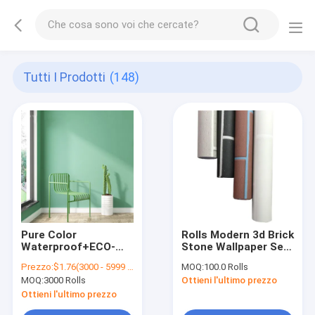
Tutti I Prodotti
(148)
Pure Color
Rolls Modern 3d Brick
Waterproof+ECO-
Stone Wallpaper Self
Friendly Wallpaper
Adhesive PVC
Prezzo:
$1.76(3000 - 5999 Rolls) $1.75(6000 - 14999 Rolls) $1.74(>=15000 Rolls)
MOQ:
100.0 Rolls
Self Adhesive PVC
Wallpaper
MOQ:
3000 Rolls
Ottieni l'ultimo prezzo
Vinyl Sticker Foil Roll
Ottieni l'ultimo prezzo