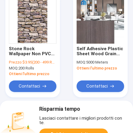
Stone Rock
Self Adhesive Plastic
Wallpaper Non PVC
Sheet Wood Grain
Vellum
New Emboss
Prezzo:
$3.95(200 - 499 Rolls) $3.25(500 - 4499 Rolls) $2.85(4500 - 8999 Rolls) $2.70(>=9000 Rolls)
MOQ:
5000 Meters
Waterproof/Eco-
Decorative PVC Film
MOQ:
200 Rolls
Ottieni l'ultimo prezzo
Friendly/High Quality
MDF Cabinet Sheet
Brick Design
Ottieni l'ultimo prezzo
Waterproof
Wallpaper Covering
Contattaci
Contattaci
For Home Decor
Risparmia tempo
Lasciaci contattare i migliori prodotti con
te.